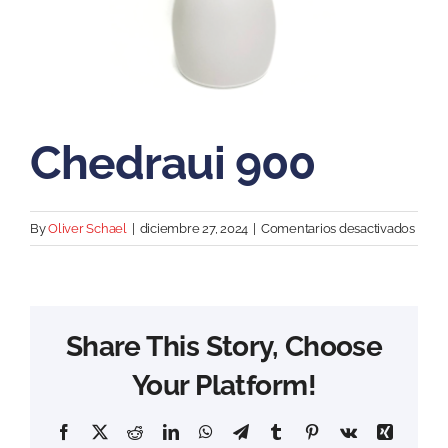
Chedraui 900
en
By
Oliver Schael
|
diciembre 27, 2024
|
Comentarios desactivados
Chedr
900
Share This Story, Choose
Your Platform!
Facebook
X
Reddit
LinkedIn
WhatsApp
Telegram
Tumblr
Pinterest
Vk
Xing