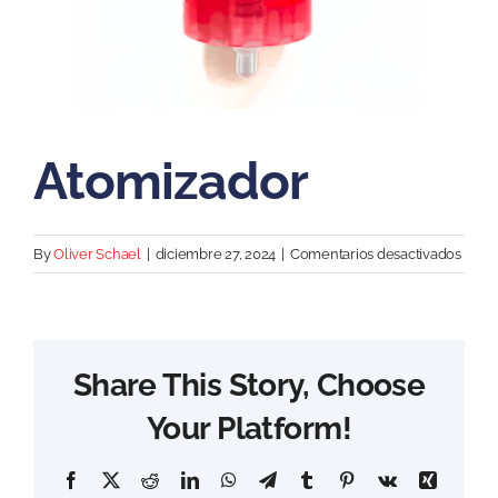
Atomizador
en
By
Oliver Schael
|
diciembre 27, 2024
|
Comentarios desactivados
Atomi
Share This Story, Choose
Your Platform!
Facebook
X
Reddit
LinkedIn
WhatsApp
Telegram
Tumblr
Pinterest
Vk
Xing