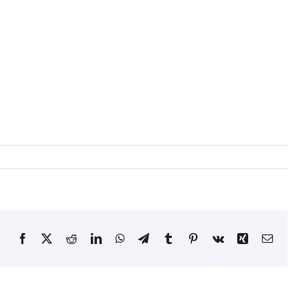
Facebook
X
Reddit
LinkedIn
WhatsApp
Telegram
Tumblr
Pinterest
Vk
Xing
Email