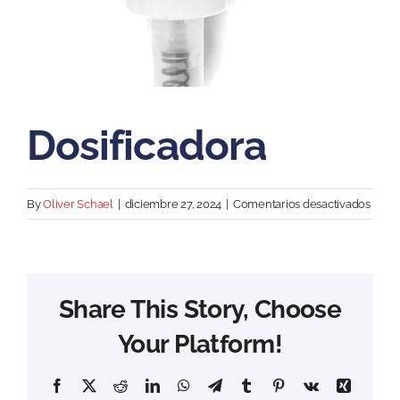
Dosificadora
en
By
Oliver Schael
|
diciembre 27, 2024
|
Comentarios desactivados
Dosif
Share This Story, Choose
Your Platform!
Facebook
X
Reddit
LinkedIn
WhatsApp
Telegram
Tumblr
Pinterest
Vk
Xing