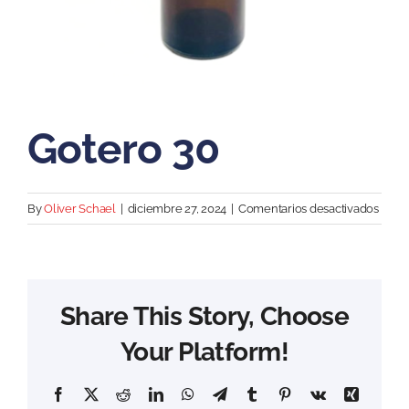
Gotero 30
en
By
Oliver Schael
|
diciembre 27, 2024
|
Comentarios desactivados
Goter
30
Share This Story, Choose
Your Platform!
Facebook
X
Reddit
LinkedIn
WhatsApp
Telegram
Tumblr
Pinterest
Vk
Xing