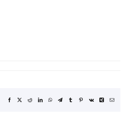
Facebook
X
Reddit
LinkedIn
WhatsApp
Telegram
Tumblr
Pinterest
Vk
Xing
Email