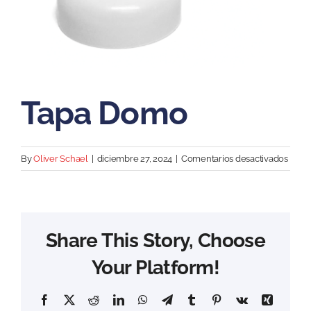
Tapa Domo
en
By
Oliver Schael
|
diciembre 27, 2024
|
Comentarios desactivados
Tapa
Dom
Share This Story, Choose
Your Platform!
Facebook
X
Reddit
LinkedIn
WhatsApp
Telegram
Tumblr
Pinterest
Vk
Xing