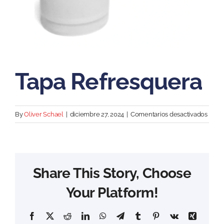
Tapa Refresquera
en
By
Oliver Schael
|
diciembre 27, 2024
|
Comentarios desactivados
Tapa
Refre
Share This Story, Choose
Your Platform!
Facebook
X
Reddit
LinkedIn
WhatsApp
Telegram
Tumblr
Pinterest
Vk
Xing