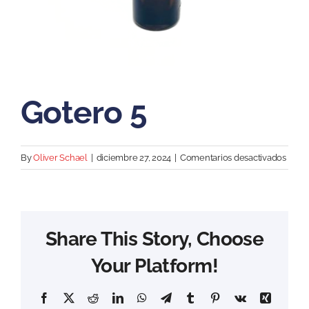
Gotero 5
en
By
Oliver Schael
|
diciembre 27, 2024
|
Comentarios desactivados
Goter
5
Share This Story, Choose
Your Platform!
Facebook
X
Reddit
LinkedIn
WhatsApp
Telegram
Tumblr
Pinterest
Vk
Xing